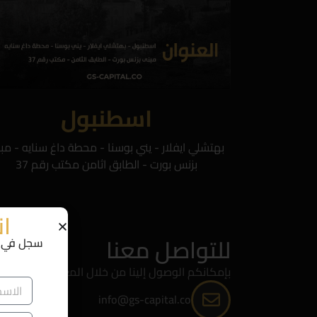
اسطنبول
بهتشلي ايفلار - يني بوسنا - محطة داغ سنايه - مب
بزنس بورت - الطابق اثامن مكتب رقم 37
ان
للتواصل معنا
سجل في ا
بإمكانكم الوصول إلينا من خلال المعلومات التالية أو
info@gs-capital.co