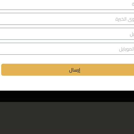
Molla Gürani, Oğuzhan Cd. 
يا
إرسال
إ