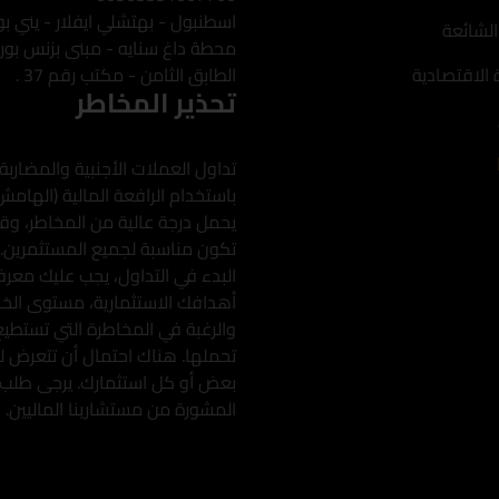
اسطنبول - بهتشلي ايفلار - يني بو
الشائعة
محطة داغ سنايه - مبنى بزنس بور
 الاقتصادية
الطابق الثامن - مكتب رقم 37 .
تحذير المخاطر
تداول العملات الأجنبية والمضاربة
باستخدام الرافعة المالية (الهامش
يحمل درجة عالية من المخاطر، وقد
تكون مناسبة لجميع المستثمرين.
البدء في التداول، يجب عليك معرف
أهدافك الاستثمارية، مستوى الخبر
والرغبة في المخاطرة التي تستطيع
تحملها. هناك احتمال أن تتعرض ل
بعض أو كل استثمارك. يرجى طلب
المشورة من مستشارينا الماليين.