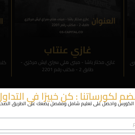
غازي عنتاب
غازي مختار باشا - مبنى هلي سراي ايش مركزي -
كلس
نى
طابق 2 - مكتب رقم 2201
ضم لكورساتنا : كن خبيرًا في التداو
نموذج التواصل
لكورس واحصل على تعليم شامل ومفصل يضعك على الطريق الصحيح 
 التواصل عبر النموذج التالي