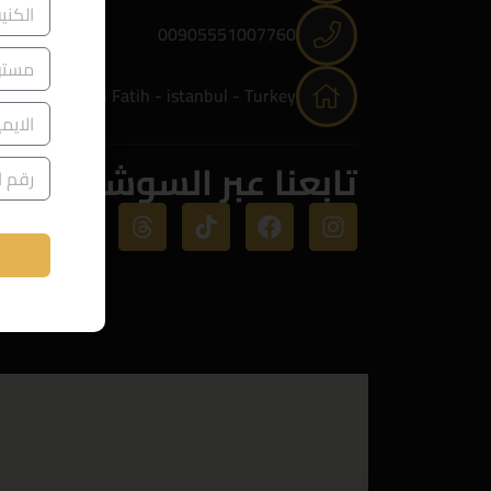
00905551007760
NO: 30, 34093 Fatih - istanbul - Turkey
تابعنا عبر السوشيال ميد