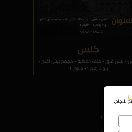
كلس
 - بيش فلور - خلف العدلية - مجمع بيش افلير -
بلوك رقم 4- طابق 1
ل
للنجاح.