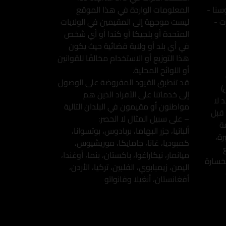
سنا -
المعلومات الواردة في هذا الموقع
ت -
ليست موجهة إلى المقيمين في الولايات
المتحدة أو بلجيكا أو كندا أو أي شخص
في أي بلد أو ولاية قضائية حيث يكون
هذا التوزيع أو الاستخدام مخالفًا للقوانين
أو اللوائح المحلية.
قد تنطبق القيود المفروضة على الوصول
)
إلى خدماتنا على الأفراد الذين هم
 لا
مواطنون أو مقيمون في البلدان التالية
 قبل
– على سبيل المثال لا الحصر:
ة
ألبانيا، جزر البهاما، بربادوس، بوتسوانا،
ة،
كمبوديا، غانا، جامايكا، موريشيوس،
ميانمار، نيكاراغوا، باكستان، بنما، أوغندا،
خسارة
اليمن، زيمبابوي، الفلبين، تركيا، الأردن،
أفغانستان، أنغيلا وفانواتو