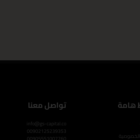
 هامة
تواصل معنا
info@gs-capital.co
00902125239353
الخصوصية
00905551007760