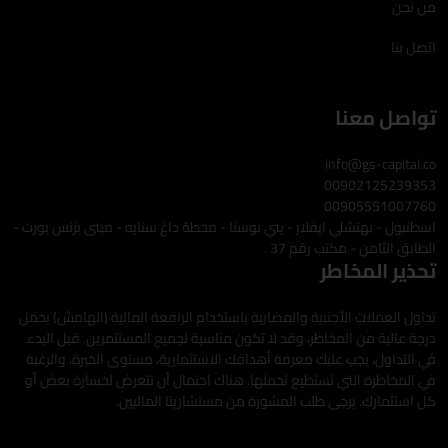
من نحن
اتصل بنا
تواصل معنا
info@gs-capital.co
00902125239353
00905551007760
اسطنبول - بهتشلي ايفلار - يني بوسنا - محطة داغ سنايه - مبنى بزنس بورت -
الطابق الثامن - مكتب رقم 37 .
تحذير المخاطر
تداول العملات الأجنبية والمضاربة باستخدام الرافعة المالية (الهامش) يحمل
درجة عالية من المخاطر، وقد لا تكون مناسبة لجميع المستثمرين. قبل البدء
في التداول، يجب عليك معرفة أهدافك الاستثمارية، مستوى الخبرة، والرغبة
في المخاطرة التي تستطيع تحملها. هناك احتمال أن تتعرض لخسارة بعض أو
كل استثمارك. يرجى طلب المشورة من مستشارينا الماليين.