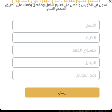
Try our super easy portal for free
سجل في الكورس واحصل على تعليم شامل ومفصل يضعك على الطريق
الصحيح للنجاح.
Register
إرسال