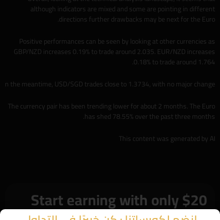
although indicators are mixed and some are pointing in different
directions further drawbacks may be next for the Euro.
Positive performances can be seen by looking at other currencies as
GBP/NZD increases 0.19% to trade around 2.035. EUR/NZD increases
0.18% to trade around 1.764.
n the meantime, USD/SGD trades close to 1.3734, with no major change
The currency pair has been trending lower for about 2 months. The Euro
has shed 78.55% over the past three months.
This content was generated by AI
Start earning with only $20
انضم لكورساتنا : كن خبيرًا في التداول