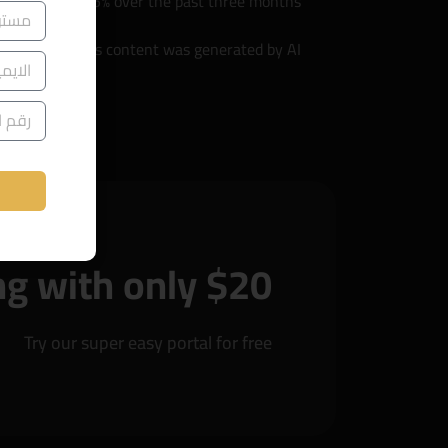
has shed 78.55% over the past three months.
This content was generated by AI
ng with only $20
Try our super easy portal for free