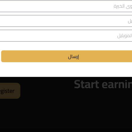
rency pair has been trending lower for about 2 months. The Euro 
إرسال
Start earni
gister