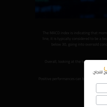
The MACD index is indicating that mome
line, it is typically considered to be a
below 30, going into oversold cond
Overall, looking at the technical analy
ل
للنجاح.
Positive performances can be seen by loo