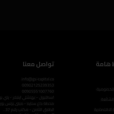
 هامة
تواصل معنا
info@gs-capital.co
00902125239353
الخصوصية
00905551007760
اسطنبول - بهتشلي ايفلار - يني بو
الشائعة
محطة داغ سنايه - مبنى بزنس بور
 الاقتصادية
الطابق الثامن - مكتب رقم 37 .