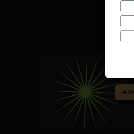
The cur
Re