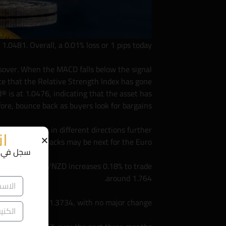
1.0481. Overall, a 0.01% loss or 1 pips today.
ssover. When the MACD falls below the signal
ote that the Relative Strength Index has gone
® is at 1.0476, indicating that the asset has
re, bounce back as buyers look for bargains.
e are pointing in different directions further
ان
drawbacks may be next for the Euro.
سجل في ا
und 2.035. EUR/NZD increases 0.18% to trade
around 1.764.
ades close to 1.3734, with no major change