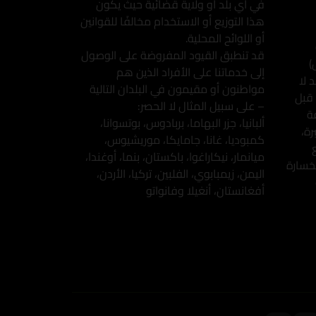
في أي بلد أو ولاية قضائية حيث يكون
هذا التوزيع أو الاستخدام مخالفًا للقوانين
أو اللوائح المحلية.
قد تنطبق القيود المفروضة على الوصول
)
إلى خدماتنا على الأفراد الذين هم
 لا
مواطنون أو مقيمون في البلدان التالية
 قبل
– على سبيل المثال لا الحصر:
ة
ألبانيا، جزر البهاما، بربادوس، بوتسوانا،
ة،
كمبوديا، غانا، جامايكا، موريشيوس،
ميانمار، نيكاراغوا، باكستان، بنما، أوغندا،
خسارة
اليمن، زيمبابوي، الفلبين، تركيا، الأردن،
أفغانستان، أنغيلا وفانواتو