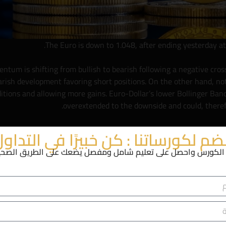
The Euro is down to 1.048, after ending yesterday at 
ntum is shifting from bullish to bearish following a negative cro
 bearish development favoring short positions. On the other hand, n
itions and allowing more gains. Euro-Dollar’s lower Bollinger Band
overextended to the downside and could, therefo
sis landscape, it seems that although indicators are mixed and som
ضم لكورساتنا : كن خبيرًا في التداو
لكورس واحصل على تعليم شامل ومفصل يضعك على الطريق الصحيح 
king at other currencies as GBP/NZD increases 0.19% to trade aro
n the meantime, USD/SGD tr